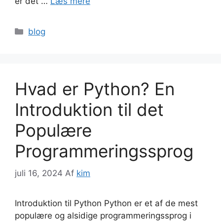
er det …
Læs mere
Kategorier
blog
Hvad er Python? En
Introduktion til det
Populære
Programmeringssprog
juli 16, 2024
Af
kim
Introduktion til Python Python er et af de mest
populære og alsidige programmeringssprog i